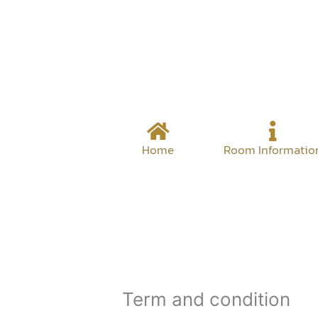
Skip
to
content
Home
Room Informatio
Term and condition